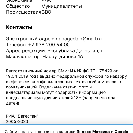
Экономика
РИА
Общество
Муниципалитеты
Происшествия
СВО
Контакты
Электронный адрес:
riadagestan@mail.ru
Телефон: +7 938 200 54 00
Адрес редакции: Республика Дагестан, г.
Махачкала, пр. Насрутдинова 1А
Регистрационный номер СМИ: ИА № ФС 77 – 75429 от
19.04.2019 года выдано Федеральной службой по надзору
в сфере связи информационных технологий и массовых
коммуникаций. Отдельные статьи, фото и
видеоматериалы могут содержать информацию
предназначенную для читателей 18+ (запрещено для
детей)
Политика конфиденциальности
·
Согласие на обработку ПДн
РИА "Дагестан"
2005-2026
© - Правила
Сайт использует сервисы аналитики
Яндекс Метрика
и
Google
использования