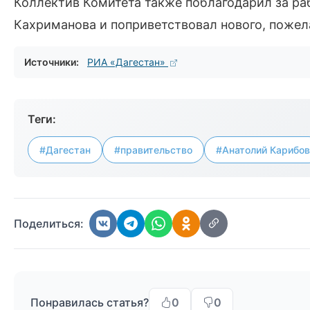
Коллектив Комитета также поблагодарил за ра
Кахриманова и поприветствовал нового, пожел
Источники:
РИА «Дагестан»
Теги:
#Дагестан
#правительство
#Анатолий Карибов
Поделиться:
Понравилась статья?
0
0