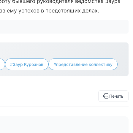
боту бывшего руководителя ведомства Заура
ав ему успехов в предстоящих делах.
#Заур Курбанов
#представление коллективу
Печать