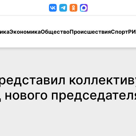
ика
Экономика
Общество
Происшествия
Спорт
РИ
редставил коллектив
 нового председател