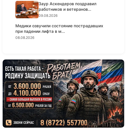
Заур Аскендеров поздравил
работников и ветеранов
строительно...
09.08.2026
Медики озвучили состояние пострадавших
при падении лифта в м...
08.08.2026