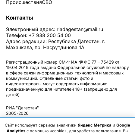
Происшествия
СВО
Контакты
Электронный адрес:
riadagestan@mail.ru
Телефон: +7 938 200 54 00
Адрес редакции: Республика Дагестан, г.
Махачкала, пр. Насрутдинова 1А
Регистрационный номер СМИ: ИА № ФС 77 – 75429 от
19.04.2019 года выдано Федеральной службой по надзору
в сфере связи информационных технологий и массовых
коммуникаций. Отдельные статьи, фото и
видеоматериалы могут содержать информацию
предназначенную для читателей 18+ (запрещено для
детей)
Политика конфиденциальности
·
Согласие на обработку ПДн
РИА "Дагестан"
2005-2026
© - Правила
использования
Сайт использует сервисы аналитики
Яндекс Метрика
и
Google
материалов.
Analytics
с помощью «cookie», для удобства пользования. Вы
Авторские