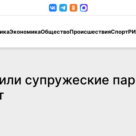
ика
Экономика
Общество
Происшествия
Спорт
РИ
или супружеские па
т