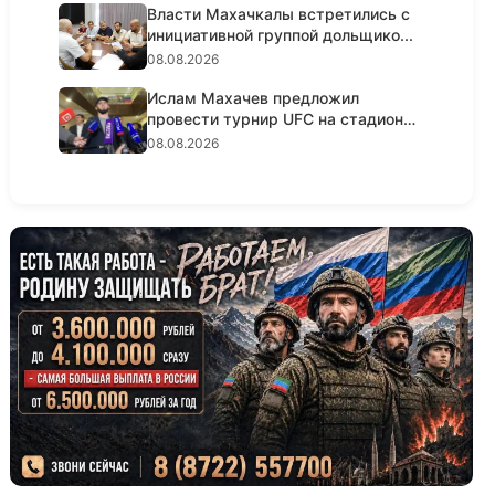
Власти Махачкалы встретились с
инициативной группой дольщико...
08.08.2026
Ислам Махачев предложил
провести турнир UFC на стадионе
«Дин...
08.08.2026