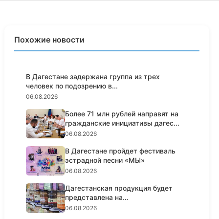
Похожие новости
В Дагестане задержана группа из трех
человек по подозрению в...
06.08.2026
Более 71 млн рублей направят на
гражданские инициативы дагес...
06.08.2026
В Дагестане пройдет фестиваль
эстрадной песни «МЫ»
06.08.2026
Дагестанская продукция будет
представлена на
гастрономическо...
06.08.2026