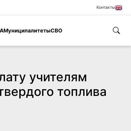
Контакты
А
Муниципалитеты
СВО
лату учителям
твердого топлива