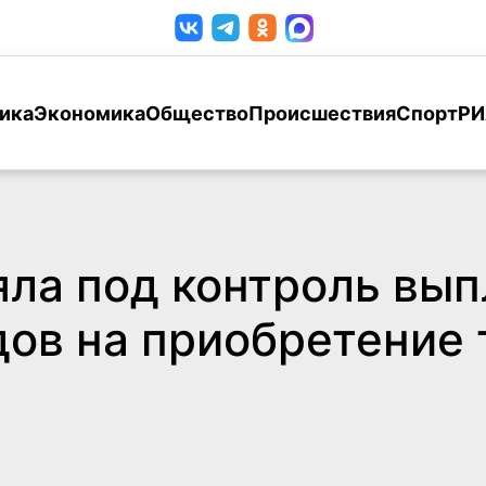
ика
Экономика
Общество
Происшествия
Спорт
РИ
яла под контроль вып
ов на приобретение 