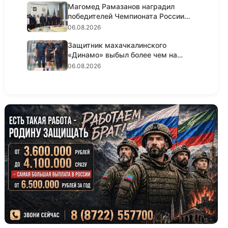
Магомед Рамазанов наградил
победителей Чемпионата России
по...
06.08.2026
Защитник махачкалинского
«Динамо» выбыл более чем на
полгода...
06.08.2026