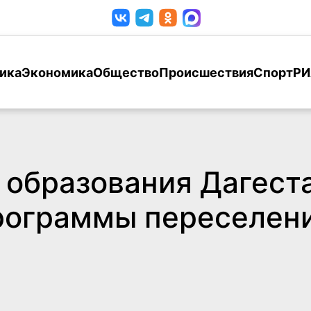
ика
Экономика
Общество
Происшествия
Спорт
РИ
 образования Дагест
рограммы переселени