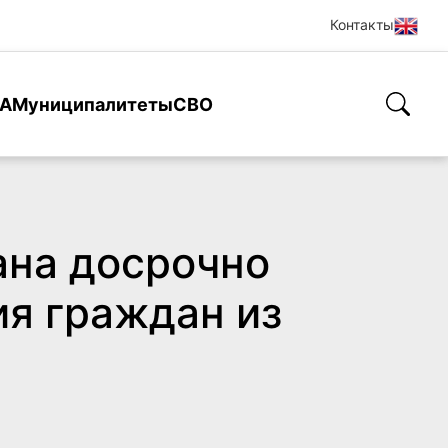
Контакты
А
Муниципалитеты
СВО
ана досрочно
я граждан из