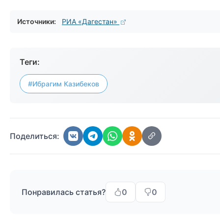
Источники:
РИА «Дагестан»
Теги:
#Ибрагим Казибеков
Поделиться:
Понравилась статья?
0
0