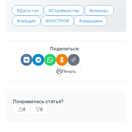
#Дагестан
#Строймастер
#конкурс
#гильдия
#НОСТРОЙ
#сварщики
Поделиться:
Печать
Понравилась статья?
0
0