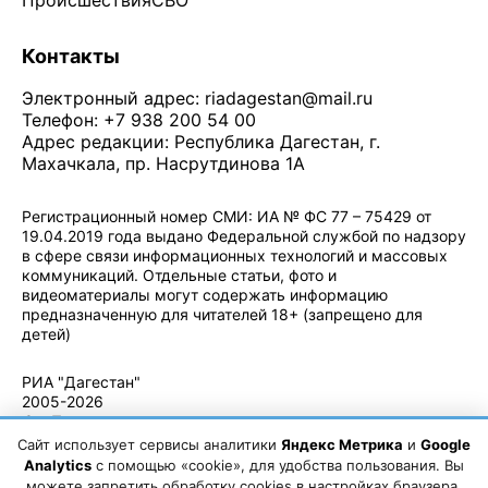
Происшествия
СВО
Контакты
Электронный адрес:
riadagestan@mail.ru
Телефон: +7 938 200 54 00
Адрес редакции: Республика Дагестан, г.
Махачкала, пр. Насрутдинова 1А
Регистрационный номер СМИ: ИА № ФС 77 – 75429 от
19.04.2019 года выдано Федеральной службой по надзору
в сфере связи информационных технологий и массовых
коммуникаций. Отдельные статьи, фото и
видеоматериалы могут содержать информацию
предназначенную для читателей 18+ (запрещено для
детей)
Политика конфиденциальности
·
Согласие на обработку ПДн
РИА "Дагестан"
2005-2026
© - Правила
использования
Сайт использует сервисы аналитики
Яндекс Метрика
и
Google
материалов.
Analytics
с помощью «cookie», для удобства пользования. Вы
Авторские
можете запретить обработку cookies в настройках браузера.