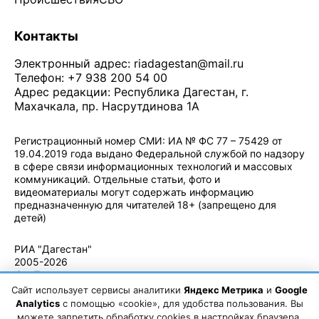
Контакты
Электронный адрес:
riadagestan@mail.ru
Телефон: +7 938 200 54 00
Адрес редакции: Республика Дагестан, г.
Махачкала, пр. Насрутдинова 1А
Регистрационный номер СМИ: ИА № ФС 77 – 75429 от
19.04.2019 года выдано Федеральной службой по надзору
в сфере связи информационных технологий и массовых
коммуникаций. Отдельные статьи, фото и
видеоматериалы могут содержать информацию
предназначенную для читателей 18+ (запрещено для
детей)
Политика конфиденциальности
·
Согласие на обработку ПДн
РИА "Дагестан"
2005-2026
© - Правила
использования
Сайт использует сервисы аналитики
Яндекс Метрика
и
Google
материалов.
Analytics
с помощью «cookie», для удобства пользования. Вы
Авторские
можете запретить обработку cookies в настройках браузера.