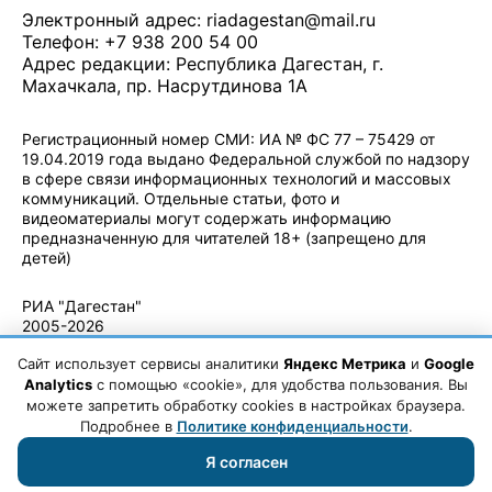
Электронный адрес:
riadagestan@mail.ru
Телефон: +7 938 200 54 00
Адрес редакции: Республика Дагестан, г.
Махачкала, пр. Насрутдинова 1А
Регистрационный номер СМИ: ИА № ФС 77 – 75429 от
19.04.2019 года выдано Федеральной службой по надзору
в сфере связи информационных технологий и массовых
коммуникаций. Отдельные статьи, фото и
видеоматериалы могут содержать информацию
предназначенную для читателей 18+ (запрещено для
детей)
Политика конфиденциальности
·
Согласие на обработку ПДн
РИА "Дагестан"
2005-2026
© - Правила
Сайт использует сервисы аналитики
Яндекс Метрика
и
Google
использования
материалов.
Analytics
с помощью «cookie», для удобства пользования. Вы
Авторские
можете запретить обработку cookies в настройках браузера.
права
Подробнее в
Политике конфиденциальности
.
Я согласен