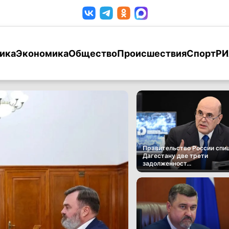
ика
Экономика
Общество
Происшествия
Спорт
РИ
Правительство России спи
Дагестану две трети
задолженност...