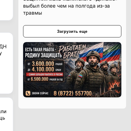
выбыл более чем на полгода из-за
травмы
Загрузить еще
АДН
у
или
щь