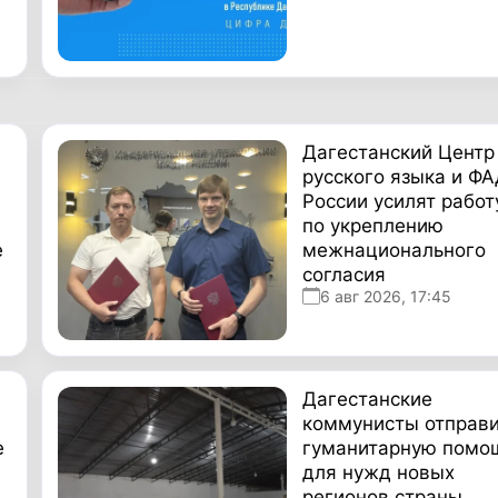
Дагестанский Центр
русского языка и Ф
России усилят работ
по укреплению
е
межнационального
согласия
6 авг 2026, 17:45
Дагестанские
коммунисты отправ
е
гуманитарную помо
для нужд новых
регионов страны