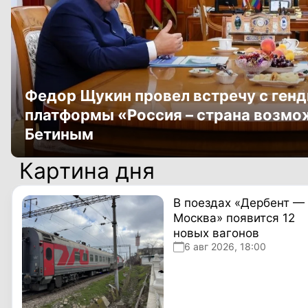
Федор Щукин провел встречу с ген
платформы «Россия – страна возм
Бетиным
Картина дня
В поездах «Дербент —
Москва» появится 12
новых вагонов
6 авг 2026, 18:00