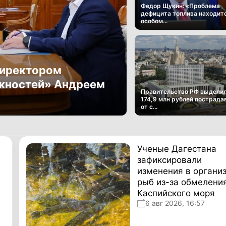
Федор Щукин: «Проблема
дефицита топлива находитс
особом...
директором
ожностей» Андреем
Правительство РФ выдели
174,9 млн рублей пострад
от с...
Ученые Дагестана
зафиксировали
изменения в органи
рыб из-за обмелени
Каспийского моря
6 авг 2026, 16:57