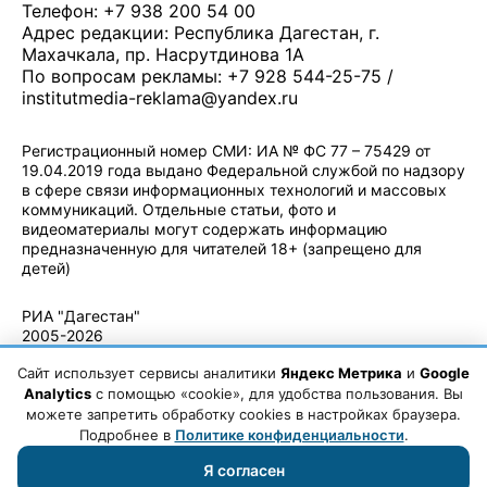
Телефон: +7 938 200 54 00
Адрес редакции: Республика Дагестан, г.
Махачкала, пр. Насрутдинова 1А
По вопросам рекламы: +7 928 544-25-75 /
institutmedia-reklama@yandex.ru
Регистрационный номер СМИ: ИА № ФС 77 – 75429 от
19.04.2019 года выдано Федеральной службой по надзору
в сфере связи информационных технологий и массовых
коммуникаций. Отдельные статьи, фото и
видеоматериалы могут содержать информацию
предназначенную для читателей 18+ (запрещено для
детей)
Политика конфиденциальности
·
Согласие на обработку ПДн
РИА "Дагестан"
2005-2026
© - Правила
Сайт использует сервисы аналитики
Яндекс Метрика
и
Google
использования
материалов.
Analytics
с помощью «cookie», для удобства пользования. Вы
Авторские
можете запретить обработку cookies в настройках браузера.
права
Подробнее в
Политике конфиденциальности
.
Я согласен