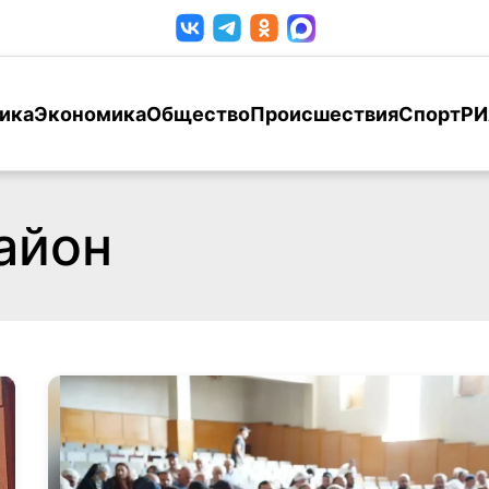
ика
Экономика
Общество
Происшествия
Спорт
РИ
айон