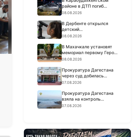
В Карабудахкентском
районе в ДТП погиб
пассажир, водитель го...
08.08.2026
В Дербенте открылся
детский
офтальмологический
08.08.2026
кабинет с пер...
В Махачкале установят
мемориал первому Герою
России в СВО Ну...
08.08.2026
Прокуратура Дагестана
через суд добилась
обеспечения лекарст...
07.08.2026
Прокуратура Дагестана
взяла на контроль
расследование гибели...
07.08.2026