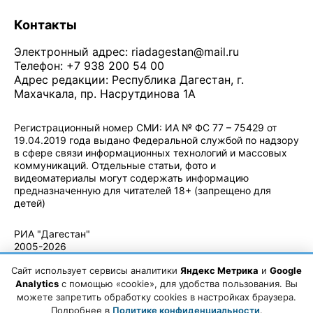
Контакты
Электронный адрес:
riadagestan@mail.ru
Телефон: +7 938 200 54 00
Адрес редакции: Республика Дагестан, г.
Махачкала, пр. Насрутдинова 1А
Регистрационный номер СМИ: ИА № ФС 77 – 75429 от
19.04.2019 года выдано Федеральной службой по надзору
в сфере связи информационных технологий и массовых
коммуникаций. Отдельные статьи, фото и
видеоматериалы могут содержать информацию
предназначенную для читателей 18+ (запрещено для
детей)
Политика конфиденциальности
·
Согласие на обработку ПДн
РИА "Дагестан"
2005-2026
© - Правила
Сайт использует сервисы аналитики
Яндекс Метрика
и
Google
использования
материалов.
Analytics
с помощью «cookie», для удобства пользования. Вы
Авторские
можете запретить обработку cookies в настройках браузера.
права
Подробнее в
Политике конфиденциальности
.