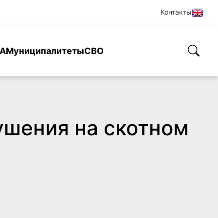
Контакты
А
Муниципалитеты
СВО
ушения на скотном