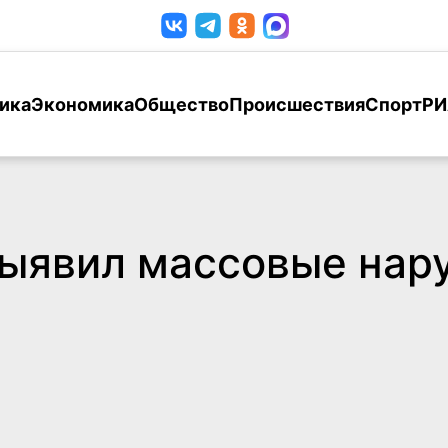
ика
Экономика
Общество
Происшествия
Спорт
РИ
выявил массовые нар