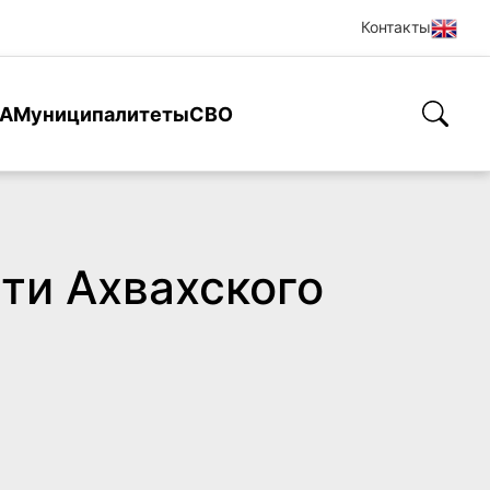
Контакты
А
Муниципалитеты
СВО
ти Ахвахского