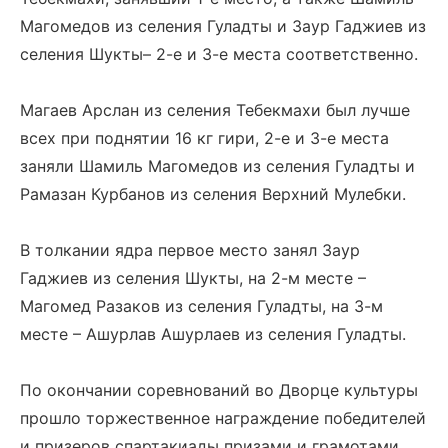
Магомедов из селения Гуладты и Заур Гаджиев из
селения Шукты– 2-е и 3-е места соответственно.
Магаев Арслан из селения Тебекмахи был лучше
всех при поднятии 16 кг гири, 2-е и 3-е места
заняли Шамиль Магомедов из селения Гуладты и
Рамазан Курбанов из селения Верхний Мулебки.
В толкании ядра первое место занял Заур
Гаджиев из селения Шукты, на 2-м месте –
Магомед Разаков из селения Гуладты, на 3-м
месте – Ашурлав Ашурлаев из селения Гуладты.
По окончании соревнований во Дворце культуры
прошло торжественное награждение победителей
и призеров спартакиады призами и грамотами.