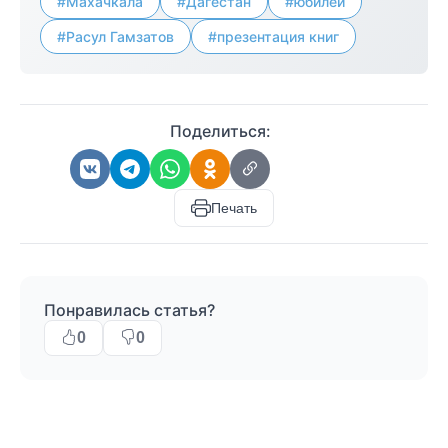
#Махачкала
#Дагестан
#юбилей
#Расул Гамзатов
#презентация книг
Поделиться:
Печать
Понравилась статья?
0
0