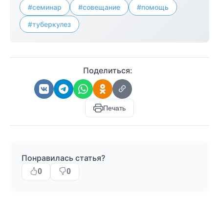
#семинар
#совещание
#помощь
#туберкулез
Поделиться:
Печать
Понравилась статья?
0
0