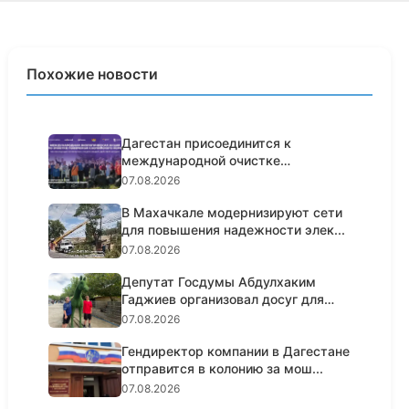
Похожие новости
Дагестан присоединится к
международной очистке
побережья Кас...
07.08.2026
В Махачкале модернизируют сети
для повышения надежности элек...
07.08.2026
Депутат Госдумы Абдулхаким
Гаджиев организовал досуг для
100...
07.08.2026
Гендиректор компании в Дагестане
отправится в колонию за мош...
07.08.2026