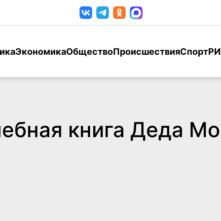
ика
Экономика
Общество
Происшествия
Спорт
РИ
ебная книга Деда Мо