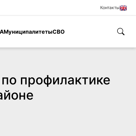
Контакты
А
Муниципалитеты
СВО
по профилактике
айоне