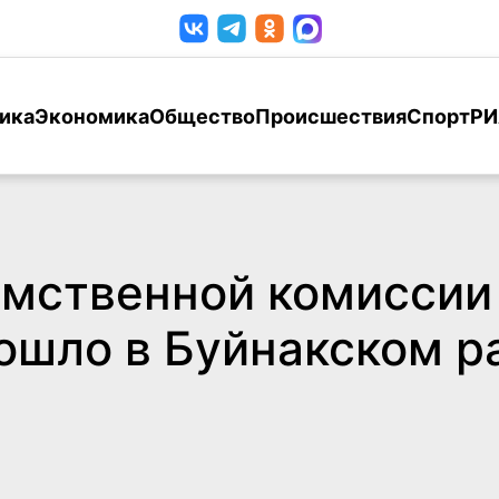
ика
Экономика
Общество
Происшествия
Спорт
РИ
мственной комиссии 
ошло в Буйнакском р