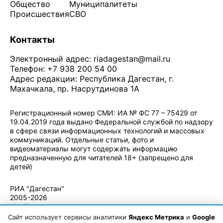
Общество
Муниципалитеты
Происшествия
СВО
Контакты
Электронный адрес:
riadagestan@mail.ru
Телефон: +7 938 200 54 00
Адрес редакции: Республика Дагестан, г.
Махачкала, пр. Насрутдинова 1А
Регистрационный номер СМИ: ИА № ФС 77 – 75429 от
19.04.2019 года выдано Федеральной службой по надзору
в сфере связи информационных технологий и массовых
коммуникаций. Отдельные статьи, фото и
видеоматериалы могут содержать информацию
предназначенную для читателей 18+ (запрещено для
детей)
Политика конфиденциальности
·
Согласие на обработку ПДн
РИА "Дагестан"
2005-2026
© - Правила
использования
Сайт использует сервисы аналитики
Яндекс Метрика
и
Google