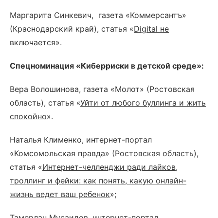
Маргарита Синкевич, газета «Коммерсантъ»
(Краснодарский край), статья «
Digital не
включается
».
Спецноминация «Киберриски в детской среде»:
Вера Волошинова, газета «Молот» (Ростовская
область), статья «
Уйти от любого буллинга и жить
спокойно
».
Наталья Клименко, интернет-портал
«Комсомольская правда» (Ростовская область),
статья «
Интернет-челленджи ради лайков,
троллинг и фейки: как понять, какую онлайн-
жизнь ведет ваш ребенок
»;
Тамерлан Мусаидов, интернет-портал