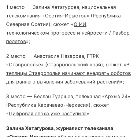
1 место — Залина Хетагурова, национальная
телекомпания «Осетия-Ирыстон» (Республика
Северная Осетия), сюжет «
О ИИ,
технологическом прогрессе и нейросети / Разбор
полетов
»;
2 место — Анастасия Назарова, ГТРК
«Ставрополье» (Ставропольский край), сюжет «
В
теплицы Ставрополья начинают внедрять роботов
для раннего выявления заболеваний растений
»;
3 место — Беслан Туаршев, телеканал «Архыз 24»
(Республика Карачаево-Черкесия), сюжет
«
Цифровая эпоха уже наступила
».
Залина Хетагурова, журналист телеканала
«Осетия-Ирыстон»:
«Конкурсная среда сама по