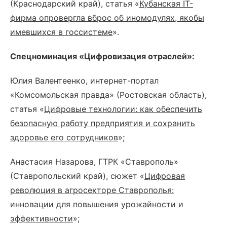
(Краснодарский край), статья «
Кубанская IT-
фирма опровергла вброс об иномодулях, якобы
имевшихся в госсистеме
».
Спецноминация «Цифровизация отраслей»:
Юлия Валентеенко, интернет-портал
«Комсомольская правда» (Ростовская область),
статья «
Цифровые технологии: как обеспечить
безопасную работу предприятия и сохранить
здоровье его сотрудников
»;
Анастасия Назарова, ГТРК «Ставрополь»
(Ставропольский край), сюжет «
Цифровая
революция в агросекторе Ставрополья:
инновации для повышения урожайности и
эффективности
»;