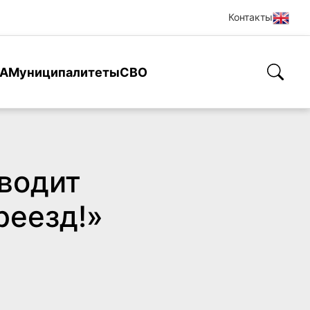
Контакты
А
Муниципалитеты
СВО
водит
реезд!»