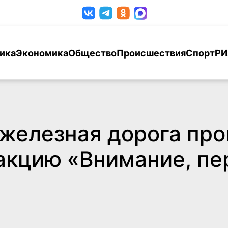
ика
Экономика
Общество
Происшествия
Спорт
РИ
железная дорога про
акцию «Внимание, пе