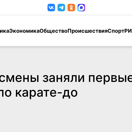
ика
Экономика
Общество
Происшествия
Спорт
РИ
смены заняли первые
по карате-до