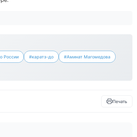
о России
#каратэ-до
#Аминат Магомедова
Печать