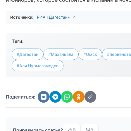
Источники:
РИА «Дагестан»
Теги:
#Дагестан
#Махачкала
#Омск
#первенств
#Али Нурмагомедов
Поделиться:
Понравилась статья?
0
0