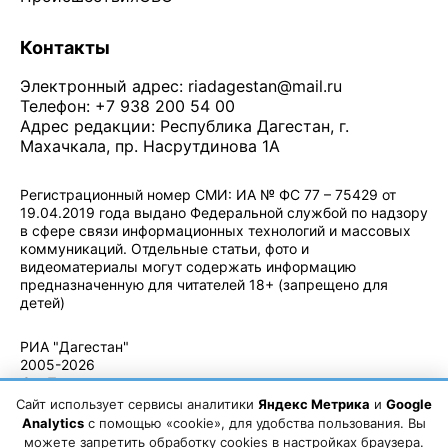
Контакты
Электронный адрес:
riadagestan@mail.ru
Телефон: +7 938 200 54 00
Адрес редакции: Республика Дагестан, г.
Махачкала, пр. Насрутдинова 1А
Регистрационный номер СМИ: ИА № ФС 77 – 75429 от
19.04.2019 года выдано Федеральной службой по надзору
в сфере связи информационных технологий и массовых
коммуникаций. Отдельные статьи, фото и
видеоматериалы могут содержать информацию
предназначенную для читателей 18+ (запрещено для
детей)
Политика конфиденциальности
·
Согласие на обработку ПДн
РИА "Дагестан"
2005-2026
© - Правила
использования
Сайт использует сервисы аналитики
Яндекс Метрика
и
Google
материалов.
Analytics
с помощью «cookie», для удобства пользования. Вы
Авторские
можете запретить обработку cookies в настройках браузера.