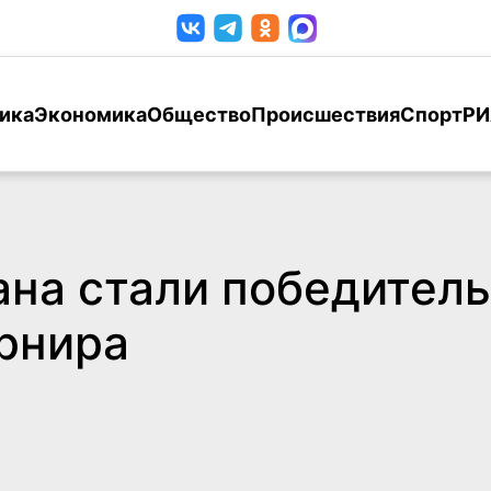
ика
Экономика
Общество
Происшествия
Спорт
РИ
ана стали победител
рнира