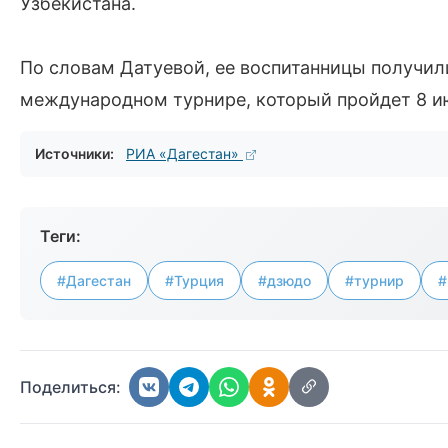
Узбекистана.
По словам Датуевой, ее воспитанницы получил
международном турнире, который пройдет 8 ию
Источники:
РИА «Дагестан»
Теги:
#Дагестан
#Турция
#дзюдо
#турнир
#
Поделиться: