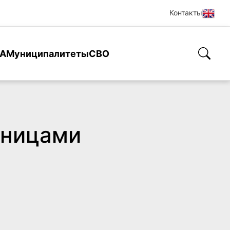
Контакты
А
Муниципалитеты
СВО
ьницами