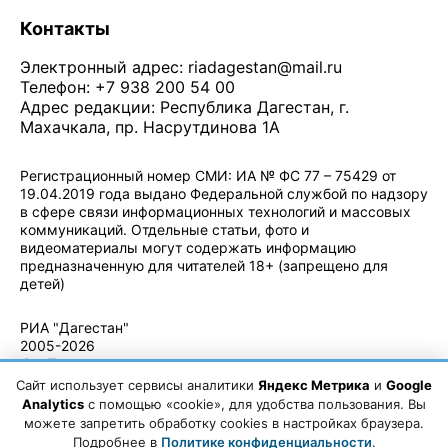
Контакты
Электронный адрес:
riadagestan@mail.ru
Телефон: +7 938 200 54 00
Адрес редакции: Республика Дагестан, г.
Махачкала, пр. Насрутдинова 1А
Регистрационный номер СМИ: ИА № ФС 77 – 75429 от
19.04.2019 года выдано Федеральной службой по надзору
в сфере связи информационных технологий и массовых
коммуникаций. Отдельные статьи, фото и
видеоматериалы могут содержать информацию
предназначенную для читателей 18+ (запрещено для
детей)
Политика конфиденциальности
·
Согласие на обработку ПДн
РИА "Дагестан"
2005-2026
© - Правила
использования
Сайт использует сервисы аналитики
Яндекс Метрика
и
Google
материалов.
Analytics
с помощью «cookie», для удобства пользования. Вы
Авторские
можете запретить обработку cookies в настройках браузера.
права
Подробнее в
Политике конфиденциальности
.