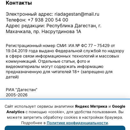
Контакты
Электронный адрес:
riadagestan@mail.ru
Телефон: +7 938 200 54 00
Адрес редакции: Республика Дагестан, г.
Махачкала, пр. Насрутдинова 1А
Регистрационный номер СМИ: ИА № ФС 77 – 75429 от
19.04.2019 года выдано Федеральной службой по надзору
в сфере связи информационных технологий и массовых
коммуникаций. Отдельные статьи, фото и
видеоматериалы могут содержать информацию
предназначенную для читателей 18+ (запрещено для
детей)
Политика конфиденциальности
·
Согласие на обработку ПДн
РИА "Дагестан"
2005-2026
© - Правила
использования
Сайт использует сервисы аналитики
Яндекс Метрика
и
Google
материалов.
Analytics
с помощью «cookie», для удобства пользования. Вы
Авторские
можете запретить обработку cookies в настройках браузера.
права
Подробнее в
Политике конфиденциальности
.