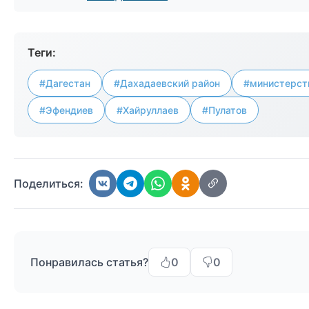
Теги:
#Дагестан
#Дахадаевский район
#министерст
#Эфендиев
#Хайруллаев
#Пулатов
Поделиться:
Понравилась статья?
0
0