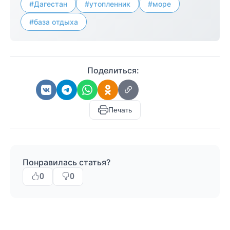
#Дагестан
#утопленник
#море
#база отдыха
Поделиться:
Печать
Понравилась статья?
0
0