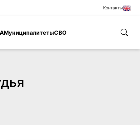
Контакты
А
Муниципалитеты
СВО
удья