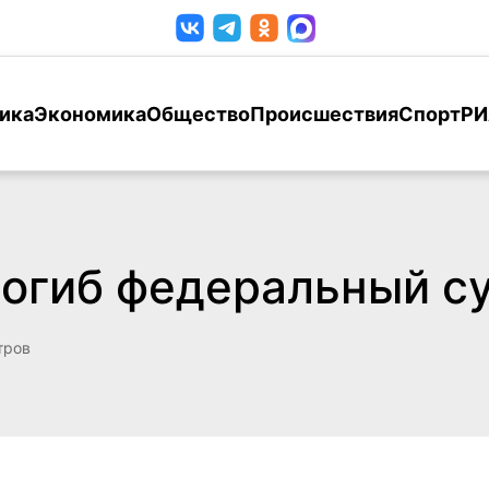
ика
Экономика
Общество
Происшествия
Спорт
РИ
погиб федеральный с
тров