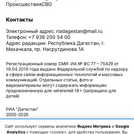
Происшествия
СВО
Контакты
Электронный адрес:
riadagestan@mail.ru
Телефон: +7 938 200 54 00
Адрес редакции: Республика Дагестан, г.
Махачкала, пр. Насрутдинова 1А
Регистрационный номер СМИ: ИА № ФС 77 – 75429 от
19.04.2019 года выдано Федеральной службой по надзору
в сфере связи информационных технологий и массовых
коммуникаций. Отдельные статьи, фото и
видеоматериалы могут содержать информацию
предназначенную для читателей 18+ (запрещено для
детей)
Политика конфиденциальности
·
Согласие на обработку ПДн
РИА "Дагестан"
2005-2026
© - Правила
использования
Сайт использует сервисы аналитики
Яндекс Метрика
и
Google
материалов.
Analytics
с помощью «cookie», для удобства пользования. Вы