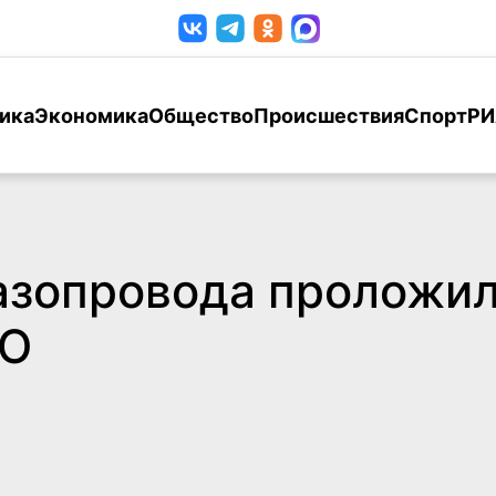
ика
Экономика
Общество
Происшествия
Спорт
РИ
азопровода проложил
ВО