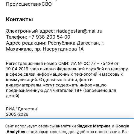
Происшествия
СВО
Контакты
Электронный адрес:
riadagestan@mail.ru
Телефон: +7 938 200 54 00
Адрес редакции: Республика Дагестан, г.
Махачкала, пр. Насрутдинова 1А
Регистрационный номер СМИ: ИА № ФС 77 – 75429 от
19.04.2019 года выдано Федеральной службой по надзору
в сфере связи информационных технологий и массовых
коммуникаций. Отдельные статьи, фото и
видеоматериалы могут содержать информацию
предназначенную для читателей 18+ (запрещено для
детей)
Политика конфиденциальности
·
Согласие на обработку ПДн
РИА "Дагестан"
2005-2026
© - Правила
использования
Сайт использует сервисы аналитики
Яндекс Метрика
и
Google
материалов.
Analytics
с помощью «cookie», для удобства пользования. Вы