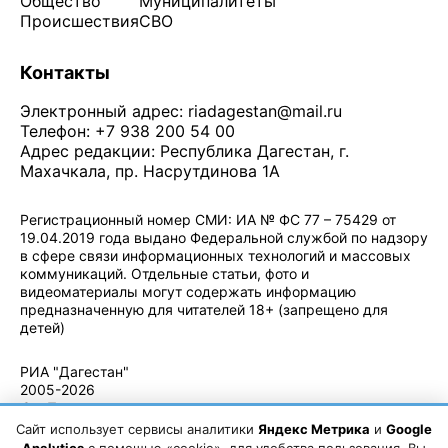
Общество
Муниципалитеты
Происшествия
СВО
Контакты
Электронный адрес:
riadagestan@mail.ru
Телефон: +7 938 200 54 00
Адрес редакции: Республика Дагестан, г.
Махачкала, пр. Насрутдинова 1А
Регистрационный номер СМИ: ИА № ФС 77 – 75429 от
19.04.2019 года выдано Федеральной службой по надзору
в сфере связи информационных технологий и массовых
коммуникаций. Отдельные статьи, фото и
видеоматериалы могут содержать информацию
предназначенную для читателей 18+ (запрещено для
детей)
Политика конфиденциальности
·
Согласие на обработку ПДн
РИА "Дагестан"
2005-2026
© - Правила
использования
Сайт использует сервисы аналитики
Яндекс Метрика
и
Google
материалов.