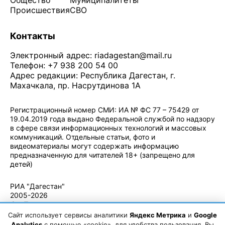
Общество
Муниципалитеты
Происшествия
СВО
Контакты
Электронный адрес:
riadagestan@mail.ru
Телефон: +7 938 200 54 00
Адрес редакции: Республика Дагестан, г.
Махачкала, пр. Насрутдинова 1А
Регистрационный номер СМИ: ИА № ФС 77 – 75429 от
19.04.2019 года выдано Федеральной службой по надзору
в сфере связи информационных технологий и массовых
коммуникаций. Отдельные статьи, фото и
видеоматериалы могут содержать информацию
предназначенную для читателей 18+ (запрещено для
детей)
Политика конфиденциальности
·
Согласие на обработку ПДн
РИА "Дагестан"
2005-2026
© - Правила
использования
Сайт использует сервисы аналитики
Яндекс Метрика
и
Google
материалов.
Analytics
с помощью «cookie», для удобства пользования. Вы