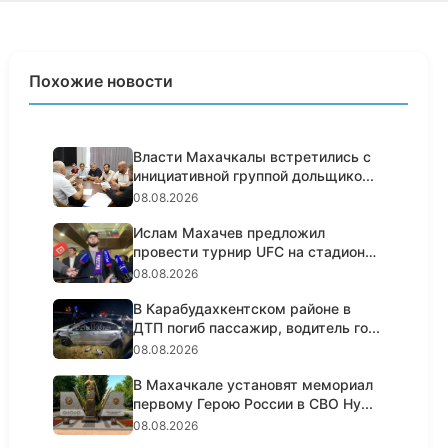
Похожие новости
Власти Махачкалы встретились с
инициативной группой дольщико...
08.08.2026
Ислам Махачев предложил
провести турнир UFC на стадионе
«Дин...
08.08.2026
В Карабудахкентском районе в
ДТП погиб пассажир, водитель го...
08.08.2026
В Махачкале установят мемориал
первому Герою России в СВО Ну...
08.08.2026