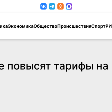
ика
Экономика
Общество
Происшествия
Спорт
РИ
не повысят тарифы н