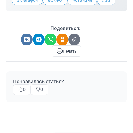
#Мегафон
#СКФО
#станция
#3G
Поделиться:
Печать
Понравилась статья?
0
0