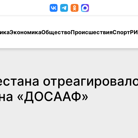
ика
Экономика
Общество
Происшествия
Спорт
РИ
стана отреагировало
она «ДОСААФ»