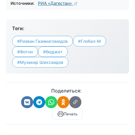
Источники:
РИА «Дагестан»
Теги:
#Ризван Газимагомедов
#Глобал-М
#Фотон
#бюджет
#Музакир Шихсаидов
Поделиться:
Печать