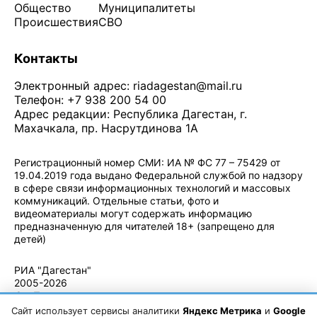
Общество
Муниципалитеты
Происшествия
СВО
Контакты
Электронный адрес:
riadagestan@mail.ru
Телефон: +7 938 200 54 00
Адрес редакции: Республика Дагестан, г.
Махачкала, пр. Насрутдинова 1А
Регистрационный номер СМИ: ИА № ФС 77 – 75429 от
19.04.2019 года выдано Федеральной службой по надзору
в сфере связи информационных технологий и массовых
коммуникаций. Отдельные статьи, фото и
видеоматериалы могут содержать информацию
предназначенную для читателей 18+ (запрещено для
детей)
Политика конфиденциальности
·
Согласие на обработку ПДн
РИА "Дагестан"
2005-2026
© - Правила
использования
Сайт использует сервисы аналитики
Яндекс Метрика
и
Google