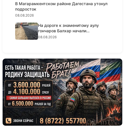
В Магарамкентском районе Дагестана утонул
подросток
08.08.2026
На дороге к знаменитому аулу
гончаров Балхар начали
укладыва...
08.08.2026