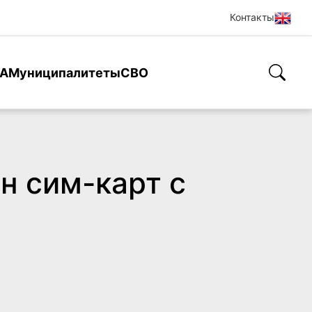
Контакты
А
Муниципалитеты
СВО
н сим-карт с