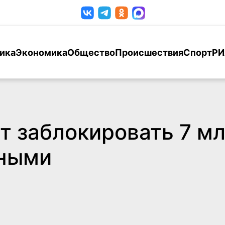
ика
Экономика
Общество
Происшествия
Спорт
РИ
 заблокировать 7 мл
нными