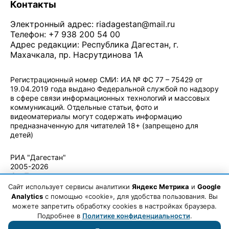
Контакты
Электронный адрес:
riadagestan@mail.ru
Телефон: +7 938 200 54 00
Адрес редакции: Республика Дагестан, г.
Махачкала, пр. Насрутдинова 1А
Регистрационный номер СМИ: ИА № ФС 77 – 75429 от
19.04.2019 года выдано Федеральной службой по надзору
в сфере связи информационных технологий и массовых
коммуникаций. Отдельные статьи, фото и
видеоматериалы могут содержать информацию
предназначенную для читателей 18+ (запрещено для
детей)
Политика конфиденциальности
·
Согласие на обработку ПДн
РИА "Дагестан"
2005-2026
© - Правила
использования
Сайт использует сервисы аналитики
Яндекс Метрика
и
Google
материалов.
Analytics
с помощью «cookie», для удобства пользования. Вы
Авторские
можете запретить обработку cookies в настройках браузера.
права
Подробнее в
Политике конфиденциальности
.