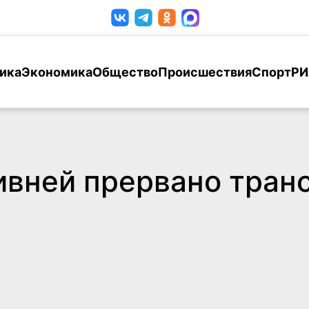
ика
Экономика
Общество
Происшествия
Спорт
РИ
ливней прервано тра