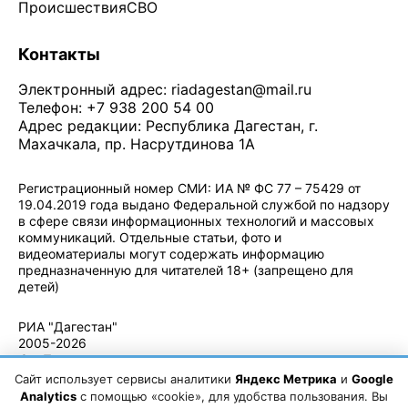
Происшествия
СВО
Контакты
Электронный адрес:
riadagestan@mail.ru
Телефон: +7 938 200 54 00
Адрес редакции: Республика Дагестан, г.
Махачкала, пр. Насрутдинова 1А
Регистрационный номер СМИ: ИА № ФС 77 – 75429 от
19.04.2019 года выдано Федеральной службой по надзору
в сфере связи информационных технологий и массовых
коммуникаций. Отдельные статьи, фото и
видеоматериалы могут содержать информацию
предназначенную для читателей 18+ (запрещено для
детей)
Политика конфиденциальности
·
Согласие на обработку ПДн
РИА "Дагестан"
2005-2026
© - Правила
использования
Сайт использует сервисы аналитики
Яндекс Метрика
и
Google
материалов.
Analytics
с помощью «cookie», для удобства пользования. Вы