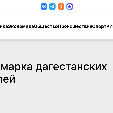
ика
Экономика
Общество
Происшествия
Спорт
РИ
марка дагестанских
лей