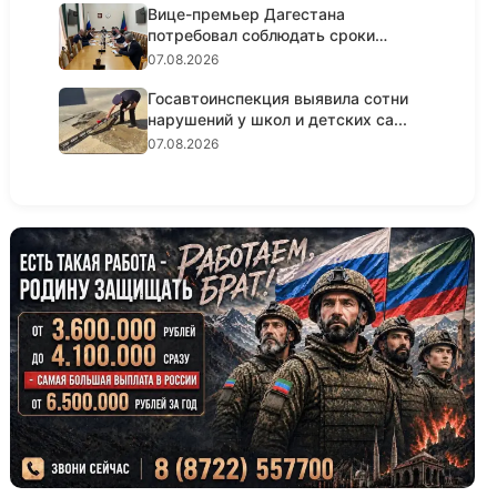
Вице-премьер Дагестана
потребовал соблюдать сроки
реализации...
07.08.2026
Госавтоинспекция выявила сотни
нарушений у школ и детских са...
07.08.2026