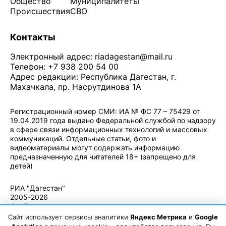
Общество
Муниципалитеты
Происшествия
СВО
Контакты
Электронный адрес:
riadagestan@mail.ru
Телефон: +7 938 200 54 00
Адрес редакции: Республика Дагестан, г.
Махачкала, пр. Насрутдинова 1А
Регистрационный номер СМИ: ИА № ФС 77 – 75429 от
19.04.2019 года выдано Федеральной службой по надзору
в сфере связи информационных технологий и массовых
коммуникаций. Отдельные статьи, фото и
видеоматериалы могут содержать информацию
предназначенную для читателей 18+ (запрещено для
детей)
Политика конфиденциальности
·
Согласие на обработку ПДн
РИА "Дагестан"
2005-2026
© - Правила
использования
Сайт использует сервисы аналитики
Яндекс Метрика
и
Google
материалов.