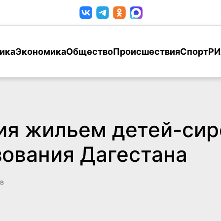
ика
Экономика
Общество
Происшествия
Спорт
РИ
я жильем детей-сир
ования Дагестана
в