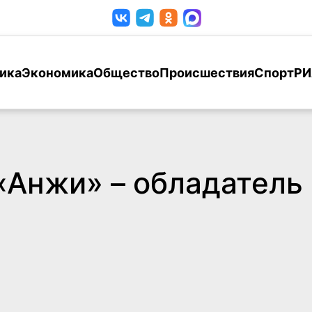
ика
Экономика
Общество
Происшествия
Спорт
РИ
«Анжи» – обладатель