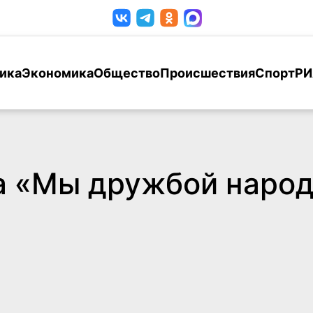
ика
Экономика
Общество
Происшествия
Спорт
РИ
са «Мы дружбой наро